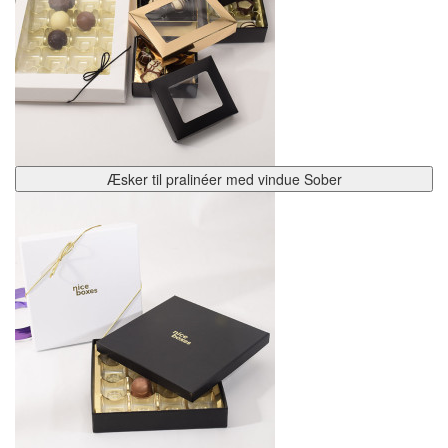
Æsker til pralinéer med vindue Sober