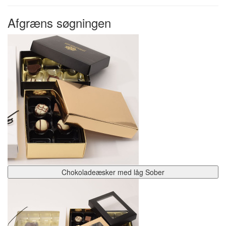
Afgræns søgningen
Chokoladeæsker med låg Sober