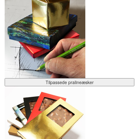
Tilpassede pralineæsker