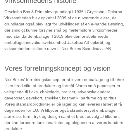
Virksomhedens historie
Grycksbo Box & Print blev grundlagt i 1936 i Grycksbo i Dalarna.
Virksomheden blev opkøbt i 2009 af de nuværende ejere, da
grundlaget også blev lagt for udviklingen af en e-handelsløsning,
der smidigt kunne forsyne små og mellemstore virksomheder
med standardemballage. I 2019 blev den prisbelønnede
emballageinnovationsvirksomhed JakeBox AB opkøbt, og
virksomheden skiftede navn til NiceBoxes Scandinavia AB.
Vores forretningskoncept og vision
NiceBoxes' forretningskoncept er at levere emballage og tilbehør
til en bred vifte af produkter og formål. Vores små papæsker er
velegnede til f.eks. chokolade, praliner, adventskalendere,
gaveposer, gavekort, smykker, kosmetik, parfume og spiritus.
Vores standardprodukter er på lager og kan leveres i løbet af få
dage inden for EU. Vi tilbyder også skræddersyet emballage i
størrelse, form, tryk og design samt et bredt udvalg af tilbehør,
der kan forbedre funktionaliteten og elegancen af vores kunders
produkter.