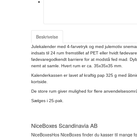
Beskrivelse
Julekalender med 4-farvetryk og med julemotiv snem
indsats til 24 rum fremstillet af PET eller hvidt fødev
fødevaregodkendt barriere for at modstå fed mad. Dybde
nemt at samle. Hvert rum er ca. 35x35x35 mm.
Kalenderkassen er lavet af kraftig pap 325 g med åbni
kortside.
De store rum giver mulighed for flere anvendelsesområ
Sælges i 25-pak.
NiceBoxes Scandinavia AB
NiceBoxesHos NiceBoxes finder du kasser til mange fo