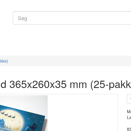
kke)
nd 365x260x35 mm (25-pakk
M
La
83